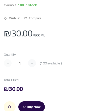
available:
100 In stock
Wishlist
Compare
₪30.00
/800 ML
Quantity:
(
100
available )
Total Price:
₪30.00
Buy Now